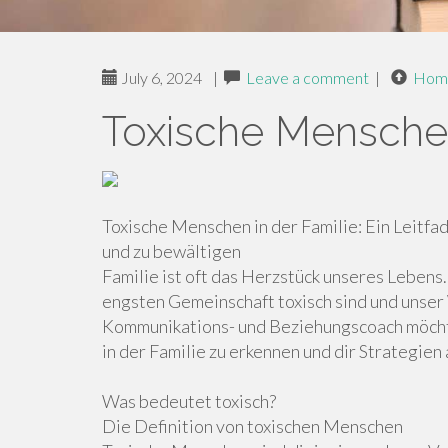
July 6, 2024
|
Leave a comment
|
Hom
Toxische Menschen
Toxische Menschen in der Familie: Ein Leitfa
und zu bewältigen
Familie ist oft das Herzstück unseres Lebens
engsten Gemeinschaft toxisch sind und unser
Kommunikations- und Beziehungscoach möchte 
in der Familie zu erkennen und dir Strategie
Was bedeutet toxisch?
Die Definition von toxischen Menschen