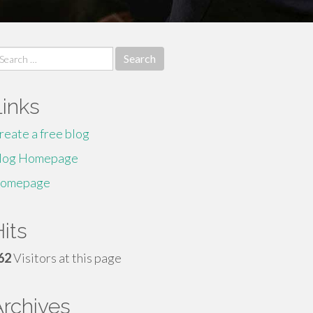
earch
r:
Links
reate a free blog
log Homepage
omepage
its
62
Visitors at this page
Archives