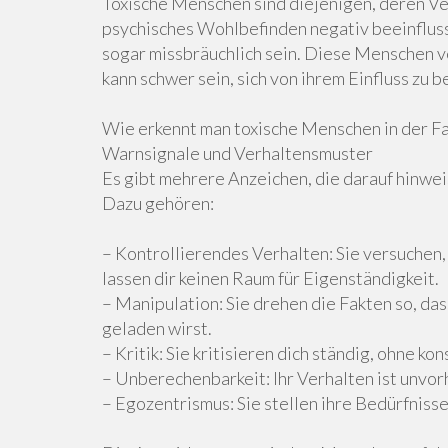
Toxische Menschen sind diejenigen, deren Ve
psychisches Wohlbefinden negativ beeinflusse
sogar missbräuchlich sein. Diese Menschen v
kann schwer sein, sich von ihrem Einfluss zu b
Wie erkennt man toxische Menschen in der Fa
Warnsignale und Verhaltensmuster
Es gibt mehrere Anzeichen, die darauf hinweis
Dazu gehören:
– Kontrollierendes Verhalten: Sie versuchen
lassen dir keinen Raum für Eigenständigkeit.
– Manipulation: Sie drehen die Fakten so, dass
geladen wirst.
– Kritik: Sie kritisieren dich ständig, ohne k
– Unberechenbarkeit: Ihr Verhalten ist unvo
– Egozentrismus: Sie stellen ihre Bedürfniss