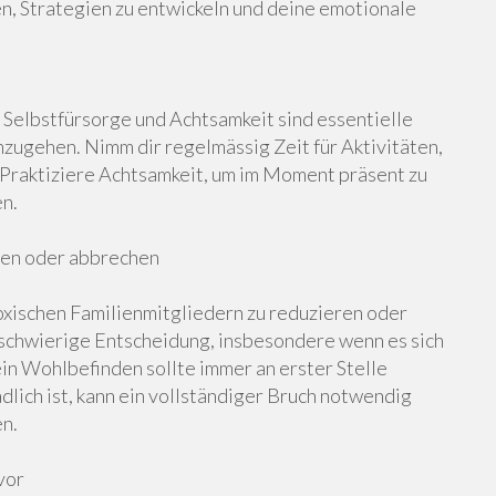
en, Strategien zu entwickeln und deine emotionale
. Selbstfürsorge und Achtsamkeit sind essentielle
ugehen. Nimm dir regelmässig Zeit für Aktivitäten,
. Praktiziere Achtsamkeit, um im Moment präsent zu
en.
ren oder abbrechen
oxischen Familienmitgliedern zu reduzieren oder
 schwierige Entscheidung, insbesondere wenn es sich
in Wohlbefinden sollte immer an erster Stelle
lich ist, kann ein vollständiger Bruch notwendig
en.
vor