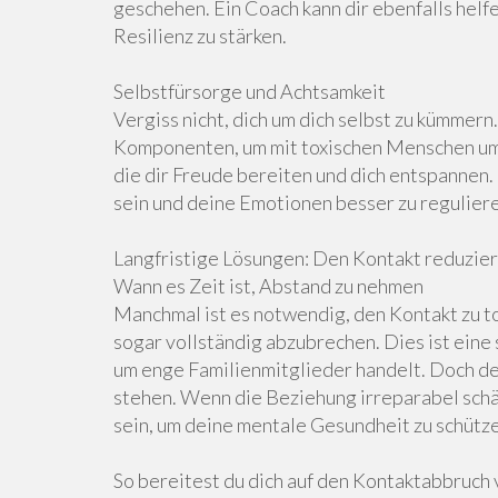
geschehen. Ein Coach kann dir ebenfalls helf
Resilienz zu stärken.
Selbstfürsorge und Achtsamkeit
Vergiss nicht, dich um dich selbst zu kümmern
Komponenten, um mit toxischen Menschen umz
die dir Freude bereiten und dich entspannen
sein und deine Emotionen besser zu regulier
Langfristige Lösungen: Den Kontakt reduzie
Wann es Zeit ist, Abstand zu nehmen
Manchmal ist es notwendig, den Kontakt zu t
sogar vollständig abzubrechen. Dies ist eine
um enge Familienmitglieder handelt. Doch de
stehen. Wenn die Beziehung irreparabel schäd
sein, um deine mentale Gesundheit zu schütz
So bereitest du dich auf den Kontaktabbruch 