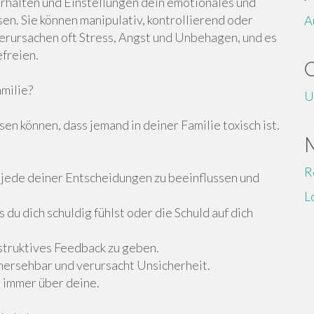
rhalten und Einstellungen dein emotionales und
n. Sie können manipulativ, kontrollierend oder
A
erursachen oft Stress, Angst und Unbehagen, und es
efreien.
milie?
U
en können, dass jemand in deiner Familie toxisch ist.
R
, jede deiner Entscheidungen zu beeinflussen und
L
 du dich schuldig fühlst oder die Schuld auf dich
onstruktives Feedback zu geben.
rhersehbar und verursacht Unsicherheit.
e immer über deine.