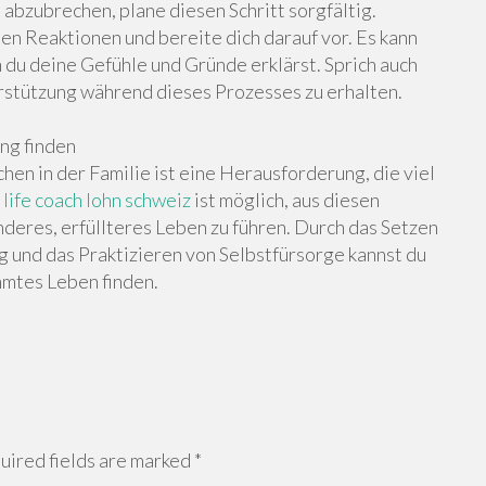
abzubrechen, plane diesen Schritt sorgfältig.
en Reaktionen und bereite dich darauf vor. Es kann
em du deine Gefühle und Gründe erklärst. Sprich auch
stützung während dieses Prozesses zu erhalten.
ng finden
n in der Familie ist eine Herausforderung, die viel
s
life coach lohn schweiz
ist möglich, aus diesen
eres, erfüllteres Leben zu führen. Durch das Setzen
 und das Praktizieren von Selbstfürsorge kannst du
mmtes Leben finden.
ired fields are marked
*