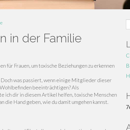
S
e
fo
 in der Familie
C
den für Frauen, um toxische Beziehungen zu erkennen
B
H
. Doch was passiert, wenn einige Mitglieder dieser
 Wohlbefinden beeinträchtigen? Als
H
ich dir in diesem Artikel helfen, toxische Menschen
n an die Hand geben, wie du damit umgehen kannst.
7