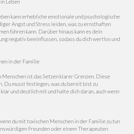
ein Leben
eben kann erhebliche emotionale und psychologische
iger Angst und Stress leiden, was zu ernsthaften
en führen kann. Darüber hinaus kann es dein
g negativ beeinflussen, sodass du dich wertlos und
en in der Familie
n Menschen ist das Setzen klarer Grenzen. Diese
 Du musst festlegen, was du bereit bist zu
 klar und deutlich mit und halte dich daran, auch wenn
 wenn du mit toxischen Menschen in der Familie zu tun
uenswürdigen Freunden oder einem Therapeuten