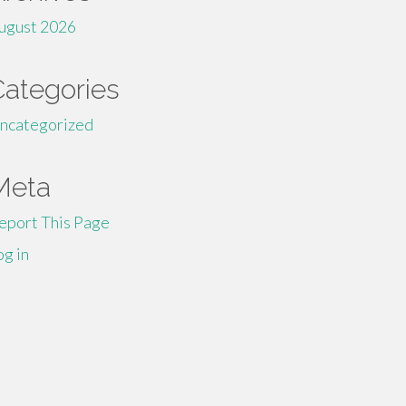
ugust 2026
Categories
ncategorized
Meta
eport This Page
og in