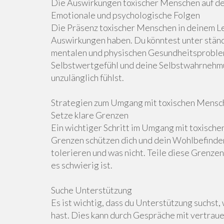
Die Auswirkungen toxischer Menschen auf d
Emotionale und psychologische Folgen
Die Präsenz toxischer Menschen in deinem L
Auswirkungen haben. Du könntest unter ständ
mentalen und physischen Gesundheitsproblem
Selbstwertgefühl und deine Selbstwahrnehmun
unzulänglich fühlst.
Strategien zum Umgang mit toxischen Mensch
Setze klare Grenzen
Ein wichtiger Schritt im Umgang mit toxische
Grenzen schützen dich und dein Wohlbefinden.
tolerieren und was nicht. Teile diese Grenzen
es schwierig ist.
Suche Unterstützung
Es ist wichtig, dass du Unterstützung suchst,
hast. Dies kann durch Gespräche mit vertra